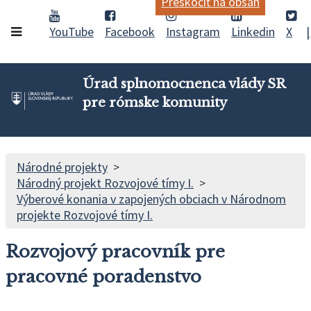
Preskočiť na obsah
YouTube
Facebook
Instagram
Linkedin
X
Úrad splnomocnenca vlády SR
pre rómske komunity
Národné projekty
Národný projekt Rozvojové tímy I.
Výberové konania v zapojených obciach v Národnom
projekte Rozvojové tímy I.
Rozvojový pracovník pre
pracovné poradenstvo