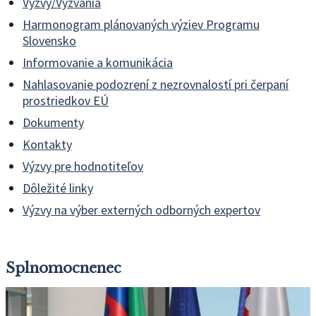
Výzvy/Vyzvania
Harmonogram plánovaných výziev Programu
Slovensko
Informovanie a komunikácia
Nahlasovanie podozrení z nezrovnalostí pri čerpaní
prostriedkov EÚ
Dokumenty
Kontakty
Výzvy pre hodnotiteľov
Dôležité linky
Výzvy na výber externých odborných expertov
Splnomocnenec