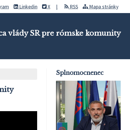
gram
Linkedin
X
RSS
Mapa stránky
a vlády SR pre rómske komunity
Splnomocnenec
nity