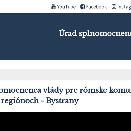
YouTube
Facebook
Insta
Úrad splnomocnenc
omocnenca vlády pre rómske komu
regiónoch - Bystrany