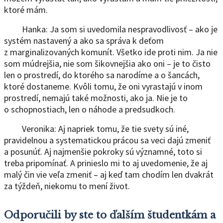
ktoré mám.
Hanka: Ja som si uvedomila nespravodlivosť – ako je
systém nastavený a ako sa správa k deťom
z marginalizovaných komunít. Všetko ide proti nim. Ja nie
som múdrejšia, nie som šikovnejšia ako oni – je to čisto
len o prostredí, do ktorého sa narodíme a o šancách,
ktoré dostaneme. Kvôli tomu, že oni vyrastajú v inom
prostredí, nemajú také možnosti, ako ja. Nie je to
o schopnostiach, len o náhode a predsudkoch.
Veronika: Aj napriek tomu, že tie svety sú iné,
pravidelnou a systematickou prácou sa veci dajú zmeniť
a posunúť. Aj najmenšie pokroky sú významné, toto si
treba pripomínať. A prinieslo mi to aj uvedomenie, že aj
malý čin vie veľa zmeniť – aj keď tam chodím len dvakrát
za týždeň, niekomu to mení život.
Odporučili by ste to ďalším študentkám a