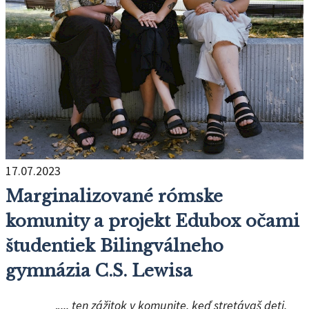
17.07.2023
Marginalizované rómske
komunity a projekt Edubox očami
študentiek Bilingválneho
gymnázia C.S. Lewisa
... ten zážitok v komunite, keď stretávaš deti,