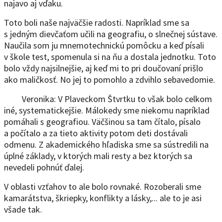
najavo aj vďaku.
Toto boli naše najväčšie radosti. Napríklad sme sa
s jedným dievčaťom učili na geografiu, o slnečnej sústave.
Naučila som ju mnemotechnickú pomôcku a keď písali
v škole test, spomenula si na ňu a dostala jednotku. Toto
bolo vždy najsilnejšie, aj keď mi to pri doučovaní prišlo
ako maličkosť. No jej to pomohlo a zdvihlo sebavedomie.
Veronika: V Plaveckom Štvrtku to však bolo celkom
iné, systematickejšie. Málokedy sme niekomu napríklad
pomáhali s geografiou. Väčšinou sa tam čítalo, písalo
a počítalo a za tieto aktivity potom deti dostávali
odmenu. Z akademického hľadiska sme sa sústredili na
úplné základy, v ktorých mali resty a bez ktorých sa
nevedeli pohnúť ďalej.
V oblasti vzťahov to ale bolo rovnaké. Rozoberali sme
kamarátstva, škriepky, konflikty a lásky,... ale to je asi
všade tak.