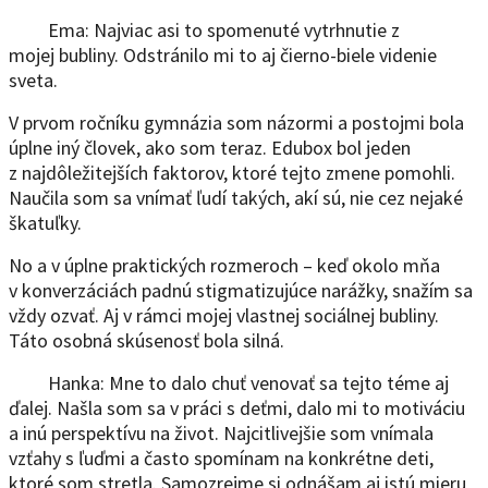
Ema: Najviac asi to spomenuté vytrhnutie z
mojej bubliny. Odstránilo mi to aj čierno-biele videnie
sveta.
V prvom ročníku gymnázia som názormi a postojmi bola
úplne iný človek, ako som teraz. Edubox bol jeden
z najdôležitejších faktorov, ktoré tejto zmene pomohli.
Naučila som sa vnímať ľudí takých, akí sú, nie cez nejaké
škatuľky.
No a v úplne praktických rozmeroch – keď okolo mňa
v konverzáciách padnú stigmatizujúce narážky, snažím sa
vždy ozvať. Aj v rámci mojej vlastnej sociálnej bubliny.
Táto osobná skúsenosť bola silná.
Hanka: Mne to dalo chuť venovať sa tejto téme aj
ďalej. Našla som sa v práci s deťmi, dalo mi to motiváciu
a inú perspektívu na život. Najcitlivejšie som vnímala
vzťahy s ľuďmi a často spomínam na konkrétne deti,
ktoré som stretla. Samozrejme si odnášam aj istú mieru