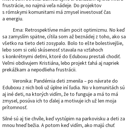
frustrácie, no najmä veľa nádeje. Do projektov
s rómskymi komunitami má zmysel investovať čas
a energiu.
Ema: Retrospektívne mám pocit optimizmu. No keď
sa zamyslím spätne, cítila som až beznádej z toho, ako sa
všetko na tieto deti zosypalo. Bolo to ešte bolestivejšie,
lebo som si celú skúsenosť stavala na vzťahoch
s konkrétnymi deťmi, ktoré do Eduboxu prestali chodiť.
Veľmi obdivujem Kristiána, lebo projekt ťahá aj napriek
prekážkam a nepodlieha frustrácii.
Veronika: Pandémia deti zmenila – po návrate do
Eduboxu z nich boli už úplne iní ľudia. No v komunitách sú
aj iné deti, na ktorých vidím, že to funguje a má to má
zmysel, posúva ich to ďalej a motivuje ich už len moja
prítomnosť.
Silné sú aj tie chvíle, keď vystúpim na parkovisku a deti za
mnou hneď bežia. A potom keď vidím, ako majú chuť