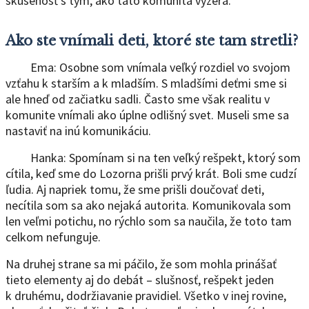
skúsenosť s tým, ako táto komunita vyzerá.
Ako ste vnímali deti, ktoré ste tam stretli?
Ema: Osobne som vnímala veľký rozdiel vo svojom
vzťahu k starším a k mladším. S mladšími deťmi sme si
ale hneď od začiatku sadli. Často sme však realitu v
komunite vnímali ako úplne odlišný svet. Museli sme sa
nastaviť na inú komunikáciu.
Hanka: Spomínam si na ten veľký rešpekt, ktorý som
cítila, keď sme do Lozorna prišli prvý krát. Boli sme cudzí
ľudia. Aj napriek tomu, že sme prišli doučovať deti,
necítila som sa ako nejaká autorita. Komunikovala som
len veľmi potichu, no rýchlo som sa naučila, že toto tam
celkom nefunguje.
Na druhej strane sa mi páčilo, že som mohla prinášať
tieto elementy aj do debát – slušnosť, rešpekt jeden
k druhému, dodržiavanie pravidiel. Všetko v inej rovine,