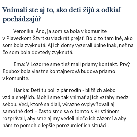
Vnímali ste aj to, ako deti žijú a odkiaľ
pochádzajú?
Veronika: Áno, ja som sa bola v komunite
v Plaveckom Štvrtku viackrát prejsť. Bolo to tam iné, ako
som bola zvyknutá. Aj ich domy vyzerali úplne inak, než na
čo som bola dovtedy zvyknutá.
Ema: V Lozorne sme tiež mali priamy kontakt. Prvý
Edubox bola vlastne kontajnerová budova priamo
v komunite.
Hanka: Deti tu boli z pár rodín - bližších alebo
vzdialenejších. Mohli sme tak vnímať aj ich vzťahy medzi
sebou. Veci, ktoré sa diali, výrazne ovplyvňovali aj
samotné deti – často sme sa o tomto s Kristiánom
rozprávali, aby sme aj my vedeli niečo ich zázemí a aby
nám to pomohlo lepšie porozumieť ich situácii.