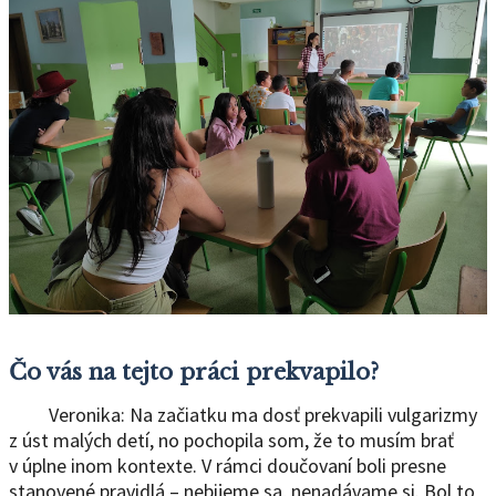
Čo vás na tejto práci prekvapilo?
Veronika: Na začiatku ma dosť prekvapili vulgarizmy
z úst malých detí, no pochopila som, že to musím brať
v úplne inom kontexte. V rámci doučovaní boli presne
stanovené pravidlá – nebijeme sa, nenadávame si. Bol to