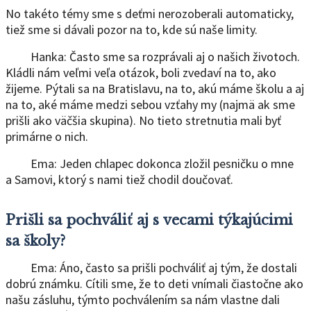
No takéto témy sme s deťmi nerozoberali automaticky,
tiež sme si dávali pozor na to, kde sú naše limity.
Hanka: Často sme sa rozprávali aj o našich životoch.
Kládli nám veľmi veľa otázok, boli zvedaví na to, ako
žijeme. Pýtali sa na Bratislavu, na to, akú máme školu a aj
na to, aké máme medzi sebou vzťahy my (najmä ak sme
prišli ako väčšia skupina). No tieto stretnutia mali byť
primárne o nich.
Ema: Jeden chlapec dokonca zložil pesničku o mne
a Samovi, ktorý s nami tiež chodil doučovať.
Prišli sa pochváliť aj s vecami týkajúcimi
sa školy?
Ema: Áno, často sa prišli pochváliť aj tým, že dostali
dobrú známku. Cítili sme, že to deti vnímali čiastočne ako
našu zásluhu, týmto pochválením sa nám vlastne dali