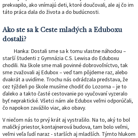
prekvapilo, ako vnímajú deti, ktoré doučovali, ale aj čo im
táto práca dala do života a do budúcnosti.
Ako ste sa k Ceste mladých a Eduboxu
dostali?
Hanka: Dostali sme sa k tomu vlastne náhodou –
starší študenti z Gymnázia C.S. Lewisa do Eduboxu
chodili. Na škole sme mali povinné dobrovoľníctvo, tak
sme zvažovali aj Edubox – veď tam pôjdeme raz, alebo
dvakrát a uvidíme. Trochu nás odrádzala predstava, že
cez týždeň po škole musíme chodiť do Lozorna – je to
ďaleko a takto časté cestovanie po vyučovaní vyzeralo
byť nepraktické. Všetci nám ale Edubox veľmi odporúčali,
čo napokon zavážilo viac, ako obavy.
V niečom nás to prvý krát aj vystrašilo. Na to, aký to bol
maličký priestor, kontajnerová budova, tam bolo veľmi,
veľmi veľa ľudí naraz - starších aj mladších. Týmto hlukom