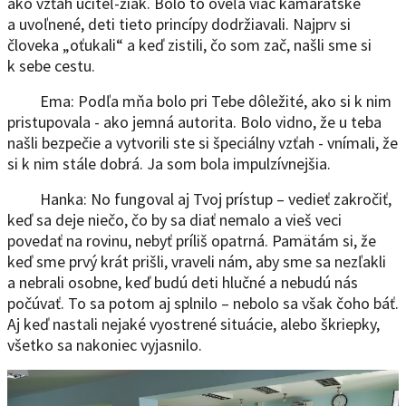
ako vzťah učiteľ-žiak. Bolo to oveľa viac kamarátske
a uvoľnené, deti tieto princípy dodržiavali. Najprv si
človeka „oťukali“ a keď zistili, čo som zač, našli sme si
k sebe cestu.
Ema: Podľa mňa bolo pri Tebe dôležité, ako si k nim
pristupovala - ako jemná autorita. Bolo vidno, že u teba
našli bezpečie a vytvorili ste si špeciálny vzťah - vnímali, že
si k nim stále dobrá. Ja som bola impulzívnejšia.
Hanka: No fungoval aj Tvoj prístup – vedieť zakročiť,
keď sa deje niečo, čo by sa diať nemalo a vieš veci
povedať na rovinu, nebyť príliš opatrná. Pamätám si, že
keď sme prvý krát prišli, vraveli nám, aby sme sa nezľakli
a nebrali osobne, keď budú deti hlučné a nebudú nás
počúvať. To sa potom aj splnilo – nebolo sa však čoho báť.
Aj keď nastali nejaké vyostrené situácie, alebo škriepky,
všetko sa nakoniec vyjasnilo.