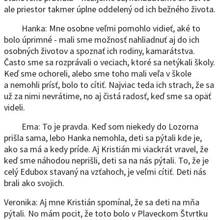
ale priestor takmer úplne oddelený od ich bežného života.
Hanka: Mne osobne veľmi pomohlo vidieť, aké to
bolo úprimné - mali sme možnosť nahliadnuť aj do ich
osobných životov a spoznať ich rodiny, kamarátstva.
Často sme sa rozprávali o veciach, ktoré sa netýkali školy.
Keď sme ochoreli, alebo sme toho mali veľa v škole
a nemohli prísť, bolo to cítiť. Najviac teda ich strach, že sa
už za nimi nevrátime, no aj čistá radosť, keď sme sa opäť
videli.
Ema: To je pravda. Keď som niekedy do Lozorna
prišla sama, lebo Hanka nemohla, deti sa pýtali kde je,
ako sa má a kedy príde. Aj Kristián mi viackrát vravel, že
keď sme náhodou neprišli, deti sa na nás pýtali. To, že je
celý Edubox stavaný na vzťahoch, je veľmi cítiť. Deti nás
brali ako svojich.
Veronika: Aj mne Kristián spomínal, že sa deti na mňa
pýtali. No mám pocit, že toto bolo v Plaveckom Štvrtku