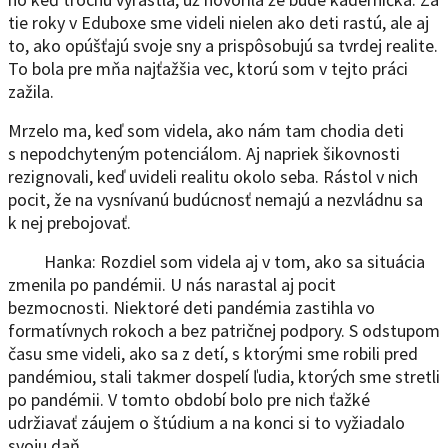
tie roky v Eduboxe sme videli nielen ako deti rastú, ale aj
to, ako opúšťajú svoje sny a prispôsobujú sa tvrdej realite.
To bola pre mňa najťažšia vec, ktorú som v tejto práci
zažila.
Mrzelo ma, keď som videla, ako nám tam chodia deti
s nepodchyteným potenciálom. Aj napriek šikovnosti
rezignovali, keď uvideli realitu okolo seba. Rástol v nich
pocit, že na vysnívanú budúcnosť nemajú a nezvládnu sa
k nej prebojovať.
Hanka: Rozdiel som videla aj v tom, ako sa situácia
zmenila po pandémii. U nás narastal aj pocit
bezmocnosti. Niektoré deti pandémia zastihla vo
formatívnych rokoch a bez patričnej podpory. S odstupom
času sme videli, ako sa z detí, s ktorými sme robili pred
pandémiou, stali takmer dospelí ľudia, ktorých sme stretli
po pandémii. V tomto období bolo pre nich ťažké
udržiavať záujem o štúdium a na konci si to vyžiadalo
svoju daň.