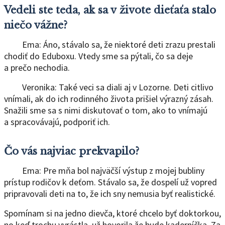
Vedeli ste teda, ak sa v živote dieťaťa stalo
niečo vážne?
Ema: Áno, stávalo sa, že niektoré deti zrazu prestali
chodiť do Eduboxu. Vtedy sme sa pýtali, čo sa deje
a prečo nechodia.
Veronika: Také veci sa diali aj v Lozorne. Deti citlivo
vnímali, ak do ich rodinného života prišiel výrazný zásah.
Snažili sme sa s nimi diskutovať o tom, ako to vnímajú
a spracovávajú, podporiť ich.
Čo vás najviac prekvapilo?
Ema: Pre mňa bol najväčší výstup z mojej bubliny
prístup rodičov k deťom. Stávalo sa, že dospelí už vopred
pripravovali deti na to, že ich sny nemusia byť realistické.
Spomínam si na jedno dievča, ktoré chcelo byť doktorkou,
no keď trochu vyrástla, už hovorila že bude kaderníčka. Za