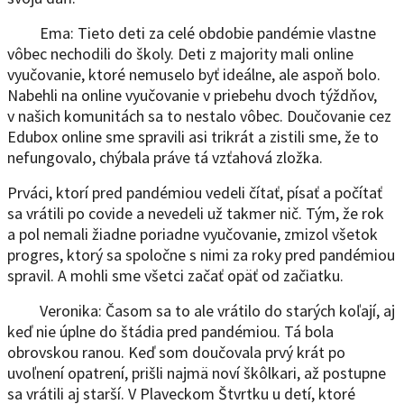
Ema: Tieto deti za celé obdobie pandémie vlastne
vôbec nechodili do školy. Deti z majority mali online
vyučovanie, ktoré nemuselo byť ideálne, ale aspoň bolo.
Nabehli na online vyučovanie v priebehu dvoch týždňov,
v našich komunitách sa to nestalo vôbec. Doučovanie cez
Edubox online sme spravili asi trikrát a zistili sme, že to
nefungovalo, chýbala práve tá vzťahová zložka.
Prváci, ktorí pred pandémiou vedeli čítať, písať a počítať
sa vrátili po covide a nevedeli už takmer nič. Tým, že rok
a pol nemali žiadne poriadne vyučovanie, zmizol všetok
progres, ktorý sa spoločne s nimi za roky pred pandémiou
spravil. A mohli sme všetci začať opäť od začiatku.
Veronika: Časom sa to ale vrátilo do starých koľají, aj
keď nie úplne do štádia pred pandémiou. Tá bola
obrovskou ranou. Keď som doučovala prvý krát po
uvoľnení opatrení, prišli najmä noví škôlkari, až postupne
sa vrátili aj starší. V Plaveckom Štvrtku u detí, ktoré