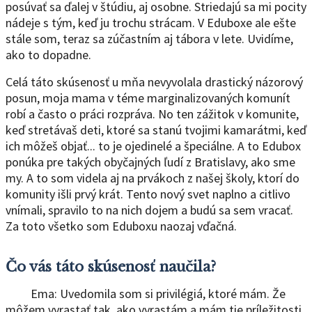
posúvať sa ďalej v štúdiu, aj osobne. Striedajú sa mi pocity
nádeje s tým, keď ju trochu strácam. V Eduboxe ale ešte
stále som, teraz sa zúčastním aj tábora v lete. Uvidíme,
ako to dopadne.
Celá táto skúsenosť u mňa nevyvolala drastický názorový
posun, moja mama v téme marginalizovaných komunít
robí a často o práci rozpráva. No ten zážitok v komunite,
keď stretávaš deti, ktoré sa stanú tvojimi kamarátmi, keď
ich môžeš objať... to je ojedinelé a špeciálne. A to Edubox
ponúka pre takých obyčajných ľudí z Bratislavy, ako sme
my. A to som videla aj na prvákoch z našej školy, ktorí do
komunity išli prvý krát. Tento nový svet naplno a citlivo
vnímali, spravilo to na nich dojem a budú sa sem vracať.
Za toto všetko som Eduboxu naozaj vďačná.
Čo vás táto skúsenosť naučila?
Ema: Uvedomila som si privilégiá, ktoré mám. Že
môžem vyrastať tak, ako vyrastám a mám tie príležitosti,