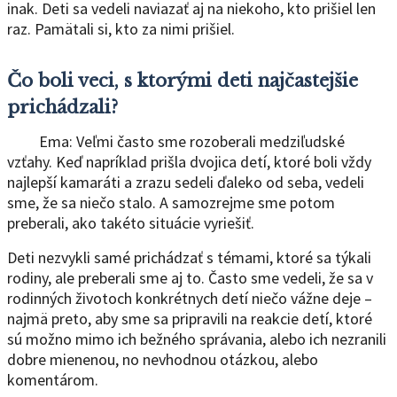
inak. Deti sa vedeli naviazať aj na niekoho, kto prišiel len
raz. Pamätali si, kto za nimi prišiel.
Čo boli veci, s ktorými deti najčastejšie
prichádzali?
Ema: Veľmi často sme rozoberali medziľudské
vzťahy. Keď napríklad prišla dvojica detí, ktoré boli vždy
najlepší kamaráti a zrazu sedeli ďaleko od seba, vedeli
sme, že sa niečo stalo. A samozrejme sme potom
preberali, ako takéto situácie vyriešiť.
Deti nezvykli samé prichádzať s témami, ktoré sa týkali
rodiny, ale preberali sme aj to. Často sme vedeli, že sa v
rodinných životoch konkrétnych detí niečo vážne deje –
najmä preto, aby sme sa pripravili na reakcie detí, ktoré
sú možno mimo ich bežného správania, alebo ich nezranili
dobre mienenou, no nevhodnou otázkou, alebo
komentárom.