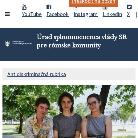
Preskočiť na obsah
YouTube
Facebook
Instagram
Linkedin
X
Úrad splnomocnenca vlády SR
pre rómske komunity
Antidiskriminačná rubrika