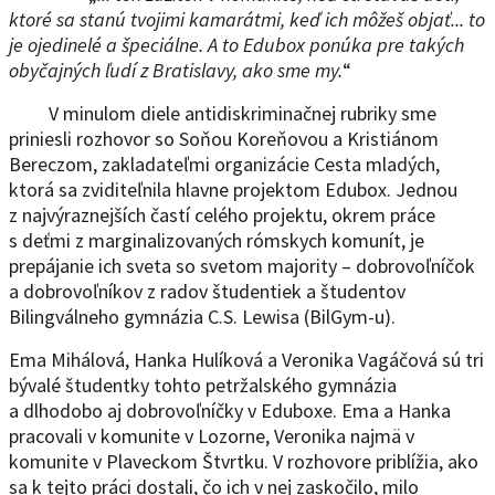
ktoré sa stanú tvojimi kamarátmi, keď ich môžeš objať... to
je ojedinelé a špeciálne. A to Edubox ponúka pre takých
obyčajných ľudí z Bratislavy, ako sme my.
V minulom diele antidiskriminačnej rubriky sme
priniesli rozhovor so Soňou Koreňovou a Kristiánom
Bereczom, zakladateľmi organizácie Cesta mladých,
ktorá sa zviditeľnila hlavne projektom Edubox. Jednou
z najvýraznejších častí celého projektu, okrem práce
s deťmi z marginalizovaných rómskych komunít, je
prepájanie ich sveta so svetom majority – dobrovoľníčok
a dobrovoľníkov z radov študentiek a študentov
Bilingválneho gymnázia C.S. Lewisa (BilGym-u).
Ema Mihálová, Hanka Hulíková a Veronika Vagáčová sú tri
bývalé študentky tohto petržalského gymnázia
a dlhodobo aj dobrovoľníčky v Eduboxe. Ema a Hanka
pracovali v komunite v Lozorne, Veronika najmä v
komunite v Plaveckom Štvrtku. V rozhovore priblížia, ako
sa k tejto práci dostali, čo ich v nej zaskočilo, milo