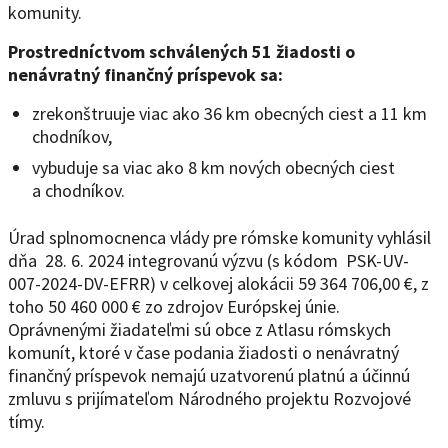
komunity.
Prostredníctvom schválených 51 žiadosti o
nenávratný finančný príspevok sa:
zrekonštruuje viac ako 36 km obecných ciest a 11 km
chodníkov,
vybuduje sa viac ako 8 km nových obecných ciest
a chodníkov.
Úrad splnomocnenca vlády pre rómske komunity vyhlásil
dňa 28. 6. 2024 integrovanú výzvu (s kódom PSK-UV-
007-2024-DV-EFRR) v celkovej alokácii 59 364 706,00 €, z
toho 50 460 000 € zo zdrojov Európskej únie.
Oprávnenými žiadateľmi sú obce z Atlasu rómskych
komunít, ktoré v čase podania žiadosti o nenávratný
finančný príspevok nemajú uzatvorenú platnú a účinnú
zmluvu s prijímateľom Národného projektu Rozvojové
tímy.