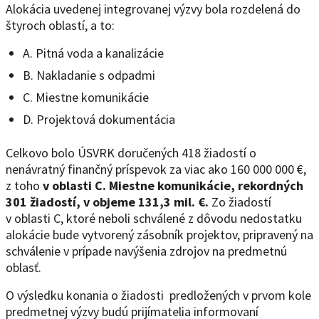
Alokácia uvedenej integrovanej výzvy bola rozdelená do
štyroch oblastí, a to:
A. Pitná voda a kanalizácie
B. Nakladanie s odpadmi
C. Miestne komunikácie
D. Projektová dokumentácia
Celkovo bolo ÚSVRK doručených 418 žiadostí o
nenávratný finančný príspevok za viac ako 160 000 000 €,
z toho
v oblasti C. Miestne komunikácie, rekordných
301 žiadostí, v objeme 131,3 mil. €.
Zo žiadostí
v oblasti C, ktoré neboli schválené z dôvodu nedostatku
alokácie bude vytvorený zásobník projektov, pripravený na
schválenie v prípade navýšenia zdrojov na predmetnú
oblasť.
O výsledku konania o žiadosti predložených v prvom kole
predmetnej výzvy budú prijímatelia informovaní