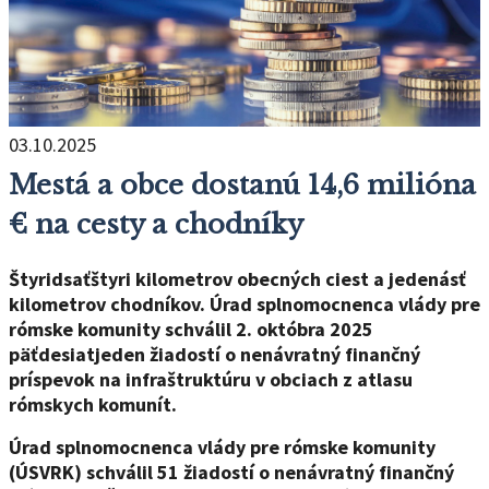
03.10.2025
Mestá a obce dostanú 14,6 milióna
€ na cesty a chodníky
Štyridsaťštyri kilometrov obecných ciest a jedenásť
kilometrov chodníkov. Úrad splnomocnenca vlády pre
rómske komunity schválil 2. októbra 2025
päťdesiatjeden žiadostí o nenávratný finančný
príspevok na infraštruktúru v obciach z atlasu
rómskych komunít.
Úrad splnomocnenca vlády pre rómske komunity
(ÚSVRK) schválil 51 žiadostí o nenávratný finančný