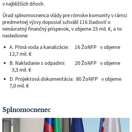
v najbližších dňoch.
Úrad splnomocnenca vlády pre rómske komunity v rámci
predmetnej výzvy doposiaľ schválil 116 žiadostí o
nenávratný finančný príspevok, v objeme 23 mil. €, a to
nasledovne:
A. Pitná voda a kanalizácie: 16 ŽoNFP v objeme
12,7 mil. €
B. Nakladanie s odpadmi: 20 ŽoNFP v objeme
3,3 mil. €
D. Projektová dokumentácia: 80 ŽoNFP v objeme
7,0 mil. €
Splnomocnenec