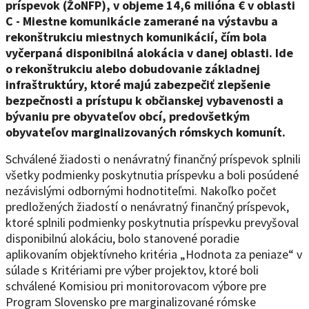
príspevok (ŽoNFP), v objeme 14,6 milióna € v oblasti
C - Miestne komunikácie zamerané na výstavbu a
rekonštrukciu miestnych komunikácií, čím bola
vyčerpaná disponibilná alokácia v danej oblasti. Ide
o rekonštrukciu alebo dobudovanie základnej
infraštruktúry, ktoré majú zabezpečiť zlepšenie
bezpečnosti a prístupu k občianskej vybavenosti a
bývaniu pre obyvateľov obcí, predovšetkým
obyvateľov marginalizovaných rómskych komunít.
Schválené žiadosti o nenávratný finančný príspevok splnili
všetky podmienky poskytnutia príspevku a boli posúdené
nezávislými odbornými hodnotiteľmi. Nakoľko počet
predložených žiadostí o nenávratný finančný príspevok,
ktoré splnili podmienky poskytnutia príspevku prevyšoval
disponibilnú alokáciu, bolo stanovené poradie
aplikovaním objektívneho kritéria „Hodnota za peniaze“ v
súlade s Kritériami pre výber projektov, ktoré boli
schválené Komisiou pri monitorovacom výbore pre
Program Slovensko pre marginalizované rómske