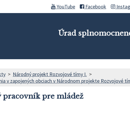
YouTube
Facebook
Insta
Úrad splnomocnenc
kty
Národný projekt Rozvojové tímy I.
ia v zapojených obciach v Národnom projekte Rozvojové tím
 pracovník pre mládež