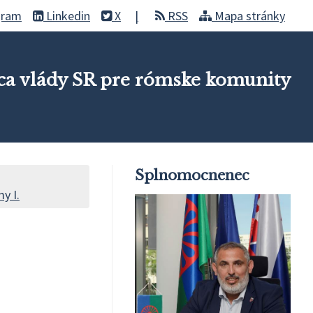
gram
Linkedin
X
RSS
Mapa stránky
a vlády SR pre rómske komunity
Splnomocnenec
y I.